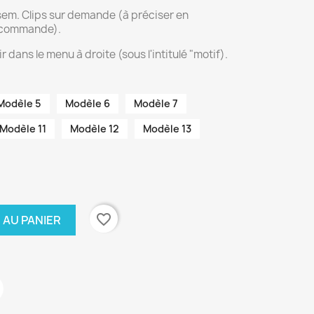
tsem. Clips sur demande (à préciser en
 commande).
r dans le menu à droite (sous l'intitulé "motif).
Modèle 5
Modèle 6
Modèle 7
Modèle 11
Modèle 12
Modèle 13
favorite_border
 AU PANIER