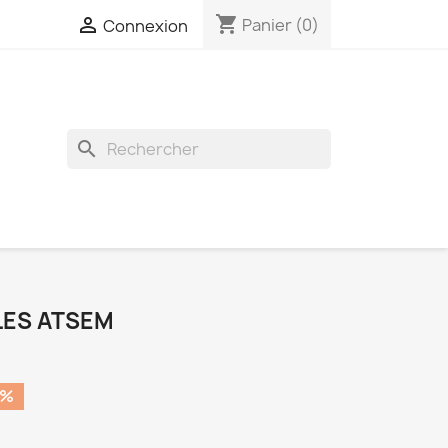
shopping_cart

Panier
(0)
Connexion
search
LES ATSEM
0%