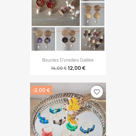
Boucles D'oreilles Galilée
12,00 €
14,00 €
-2,00 €
favorite_border