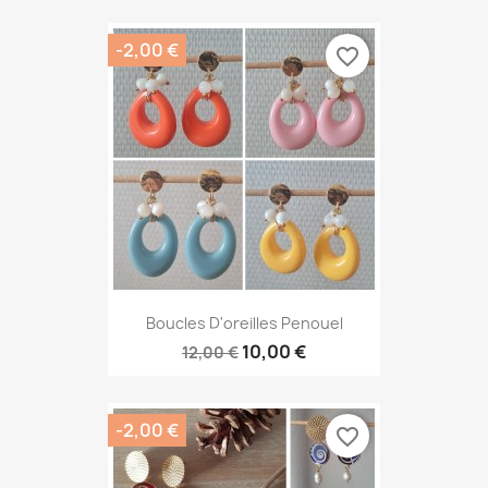
-2,00 €
favorite_border
Boucles D'oreilles Penouel
10,00 €
12,00 €
-2,00 €
favorite_border