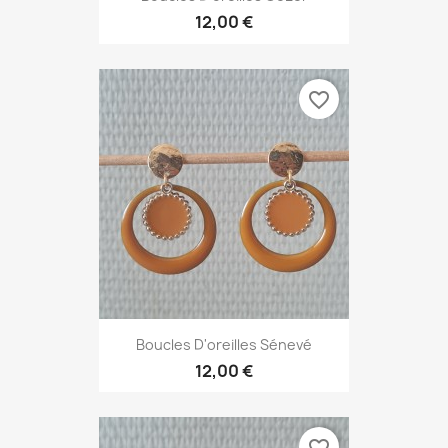
12,00 €
favorite_border
Boucles D'oreilles Sénevé
12,00 €