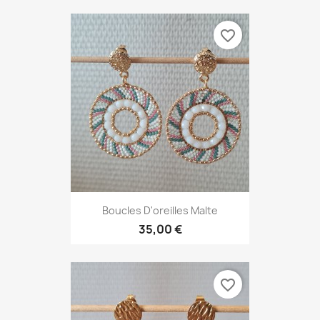
favorite_border
Boucles D'oreilles Malte
35,00 €
favorite_border