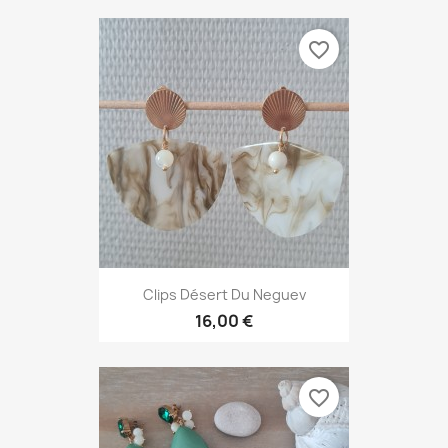
favorite_border
Clips Désert Du Neguev
16,00 €
favorite_border