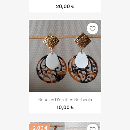
20,00 €
favorite_border
Boucles D'oreilles Bethania
10,00 €
-2,00 €
favorite_border