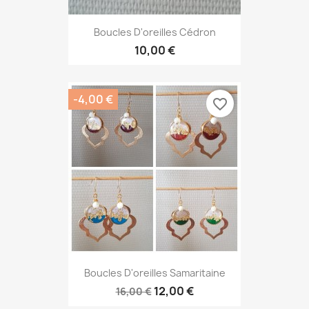
Boucles D'oreilles Cédron
10,00 €
-4,00 €
favorite_border
Boucles D'oreilles Samaritaine
12,00 €
16,00 €