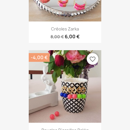
Créoles Zarka
6,00 €
8,00 €
-4,00 €
favorite_border