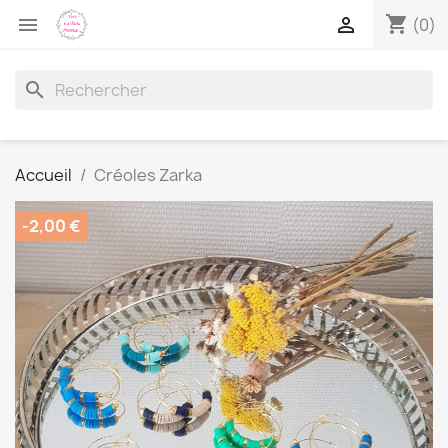
shopping_cart


(0)
search
Accueil
Créoles Zarka
-2,00 €